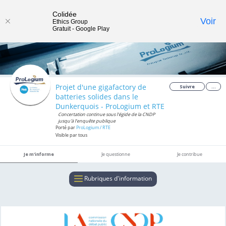
Colidée
Toggle
Voir
Ethics Group
Gratuit - Google Play
navigat
Projet d'une gigafactory de
Suivre
...
batteries solides dans le
Dunkerquois - ProLogium et RTE
Concertation continue sous l'égide de la CNDP
jusqu'à l’enquête publique
Porté par
ProLogium / RTE
Visible par tous
Je m'informe
Je questionne
Je contribue
Rubriques d'information