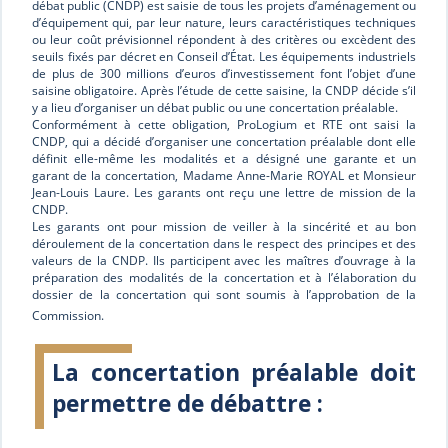
débat public (CNDP) est saisie de tous les projets d’aménagement ou
d’équipement qui, par leur nature, leurs caractéristiques techniques
ou leur coût prévisionnel répondent à des critères ou excèdent des
seuils fixés par décret en Conseil d’État. Les équipements industriels
de plus de 300 millions d’euros d’investissement font l’objet d’une
saisine obligatoire. Après l’étude de cette saisine, la CNDP décide s’il
y a lieu d’organiser un débat public ou une concertation préalable.
Conformément à cette obligation, ProLogium et RTE ont saisi la
CNDP, qui a décidé d’organiser une concertation préalable dont elle
définit elle-même les modalités et a désigné une garante et un
garant de la concertation, Madame Anne-Marie ROYAL et Monsieur
Jean-Louis Laure. Les garants ont reçu une lettre de mission de la
CNDP.
Les garants ont pour mission de veiller à la sincérité et au bon
déroulement de la concertation dans le respect des principes et des
valeurs de la CNDP. Ils participent avec les maîtres d’ouvrage à la
préparation des modalités de la concertation et à l’élaboration du
dossier de la concertation qui sont soumis à l’approbation de la
Commission.
La concertation préalable doit
permettre de débattre :