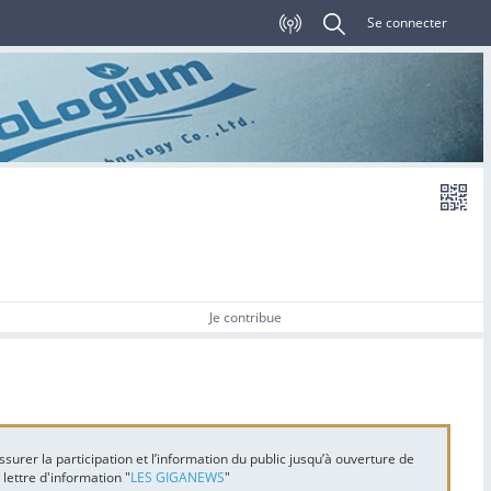
Se connecter
Je contribue
ssurer la participation et l’information du public jusqu’à ouverture de
lettre d'information "
LES GIGANEWS
"