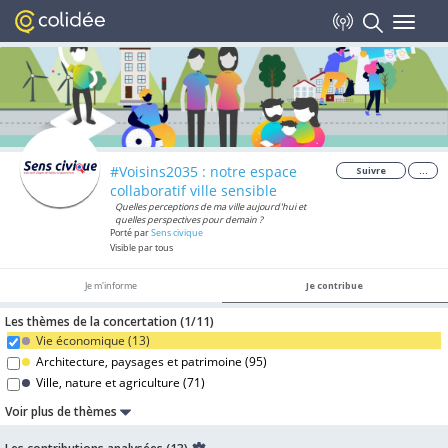
Toggle
navigat
#Voisins2035 : notre espace
Suivre
...
collaboratif ville sensible
Quelles perceptions de ma ville aujourd'hui et
quelles perspectives pour demain ?
Porté par
Sens civique
Visible par tous
Je m'informe
Je contribue
Les thèmes de la concertation (
1/
11
)
Vie économique (
13
)
Architecture, paysages et patrimoine (
95
)
Ville, nature et agriculture (
71
)
Voir plus de thèmes