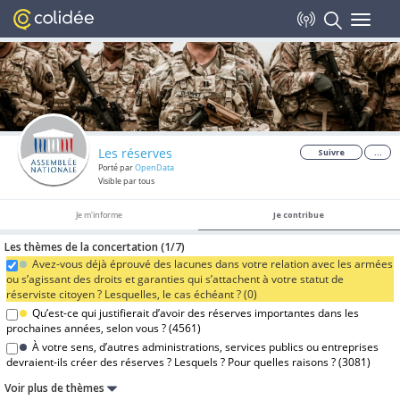
Toggle
navigat
Les réserves
Suivre
...
Porté par
OpenData
Visible par tous
Je m'informe
Je contribue
Les thèmes de la concertation (
1/
7
)
Avez-vous déjà éprouvé des lacunes dans votre relation avec les armées
ou s’agissant des droits et garanties qui s’attachent à votre statut de
réserviste citoyen ? Lesquelles, le cas échéant ? (
0
)
Qu’est-ce qui justifierait d’avoir des réserves importantes dans les
prochaines années, selon vous ? (
4561
)
À votre sens, d’autres administrations, services publics ou entreprises
devraient-ils créer des réserves ? Lesquels ? Pour quelles raisons ? (
3081
)
Voir plus de thèmes