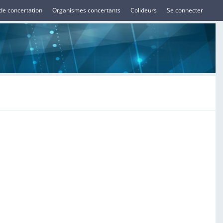
de concertation
Organismes concertants
Colideurs
Se connecter