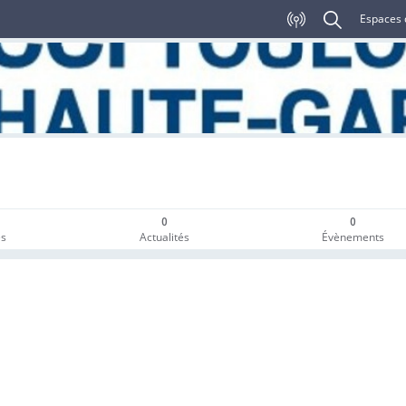
Espaces 
0
0
es
Actualités
Évènements