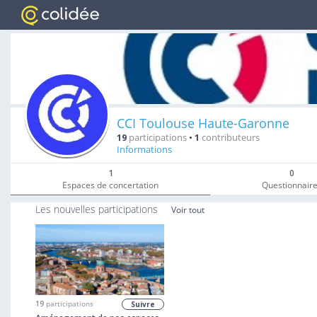
CCI Toulouse Haute-Garonne
19
participations
•
1
contributeurs
Informations
1
0
Espaces de concertation
Questionnair
Les nouvelles participations
Voir tout
19
participations
Suivre