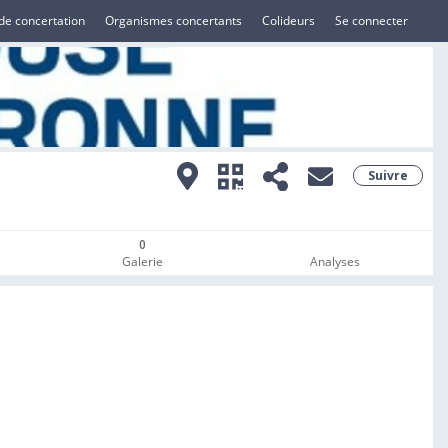
de concertation
Organismes concertants
Colideurs
Se connecter
Suivre
0
Galerie
Analyses