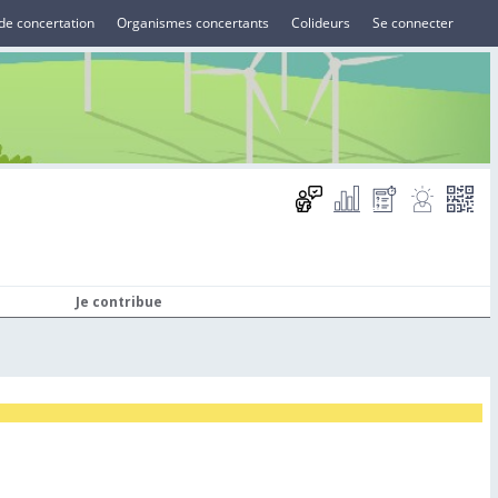
de concertation
Organismes concertants
Colideurs
Se connecter
Je contribue