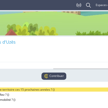
Espaces 
s d'Uzès
Contribuer
e territoire ces 15 prochaines années ? (
)
iez ? (
)
obilité ? (
)