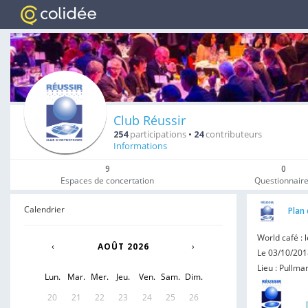
Club Réussir
254
participations
•
24
contributeurs
Informations
9
0
Espaces de concertation
Questionnair
Calendrier
Plan 
World café : 
‹
AOÛT 2026
›
Le 03/10/2018
Lieu : Pullma
Lun.
Mar.
Mer.
Jeu.
Ven.
Sam.
Dim.
20
21
22
23
24
25
26