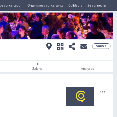
de concertation
Organismes concertants
Colideurs
Se connecter
Suivre
1
Galerie
Analyses