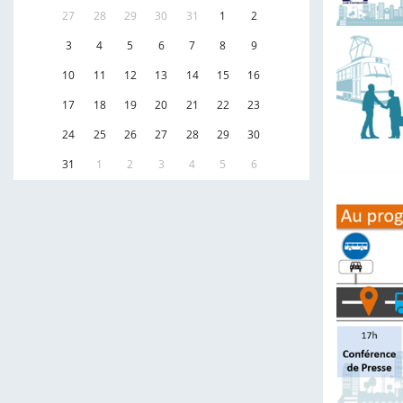
27
28
29
30
31
1
2
3
4
5
6
7
8
9
10
11
12
13
14
15
16
17
18
19
20
21
22
23
24
25
26
27
28
29
30
31
1
2
3
4
5
6