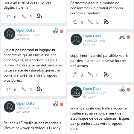
hospitalier et croyez moi des
Permettre à tout le monde de
dégâts il y en a
consommer un produit reconnu
comme stupéfiant.
0
0
0
0
Open Data
16/05/2022 - 15:23
Open Data
Réf. zjc974
16/05/2022 - 15:23
Réf. iz163
Il n'est pas normal ni logique ni
acceptable qu'un état laisse ses
supprimer l activité parallèle repris
concitoyens, et à fortiori les plus
par des islamistes pour se fournir
jeunes d'entre eux, se détruire avec
des armes
cette saleté de cannabis qui est la
0
porte d'entrée vers des drogues
0
plus dures.
Open Data
0
0
16/05/2022 - 15:23
Réf. qe175
Open Data
la dangerosite des trafics sucurite
16/05/2022 - 15:23
Réf. yb860
routiere et un renoncement de l
etat risque de dependances risques
Relisez « LE meilleur des mondes »
dex premiers pas vers drogues
(Brave new world) dAldous Huxley.
durs