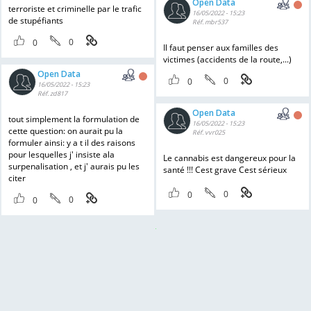
Open Data
terroriste et criminelle par le trafic
16/05/2022 - 15:23
de stupéfiants
Réf. mbr537
0
0
Il faut penser aux familles des
victimes (accidents de la route,...)
Open Data
0
0
16/05/2022 - 15:23
Réf. zd817
Open Data
tout simplement la formulation de
16/05/2022 - 15:23
cette question: on aurait pu la
Réf. vvr025
formuler ainsi: y a t il des raisons
pour lesquelles j' insiste ala
Le cannabis est dangereux pour la
surpenalisation , et j' aurais pu les
santé !!! Cest grave Cest sérieux
citer
0
0
0
0