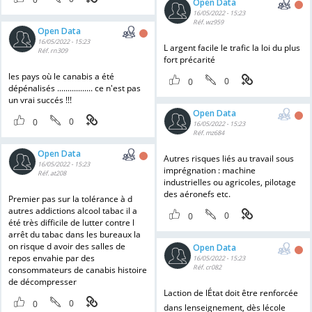
Open Data
16/05/2022 - 15:23
Réf. wz959
Open Data
16/05/2022 - 15:23
L argent facile le trafic la loi du plus
Réf. rn309
fort précarité
les pays où le canabis a été
0
0
dépénalisés ................. ce n'est pas
un vrai succés !!!
Open Data
0
0
16/05/2022 - 15:23
Réf. mz684
Open Data
Autres risques liés au travail sous
16/05/2022 - 15:23
imprégnation : machine
Réf. at208
industrielles ou agricoles, pilotage
des aéronefs etc.
Premier pas sur la tolérance à d
autres addictions alcool tabac il a
0
0
été très difficile de lutter contre l
arrêt du tabac dans les bureaux la
on risque d avoir des salles de
Open Data
repos envahie par des
16/05/2022 - 15:23
Réf. cr082
consommateurs de canabis histoire
de décompresser
Laction de lÉtat doit être renforcée
0
0
dans lenseignement, dès lécole