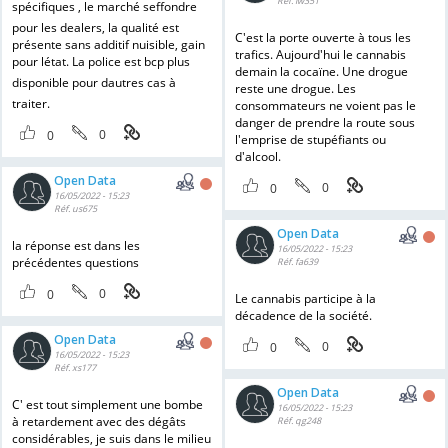
Réf. lw351
spécifiques , le marché seffondre
pour les dealers, la qualité est
C'est la porte ouverte à tous les
présente sans additif nuisible, gain
trafics. Aujourd'hui le cannabis
pour létat. La police est bcp plus
demain la cocaïne. Une drogue
disponible pour dautres cas à
reste une drogue. Les
traiter.
consommateurs ne voient pas le
danger de prendre la route sous
0
0
l'emprise de stupéfiants ou
d'alcool.
Open Data
0
0
16/05/2022 - 15:23
Réf. us675
Open Data
la réponse est dans les
16/05/2022 - 15:23
précédentes questions
Réf. fa639
0
0
Le cannabis participe à la
décadence de la société.
Open Data
0
0
16/05/2022 - 15:23
Réf. xs177
Open Data
C' est tout simplement une bombe
16/05/2022 - 15:23
à retardement avec des dégâts
Réf. qg248
considérables, je suis dans le milieu