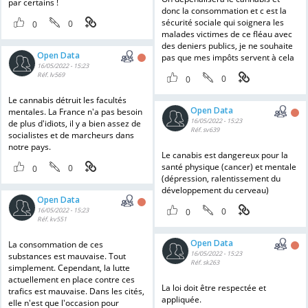
par certains !
donc la consommation et c est la
sécurité sociale qui soignera les
0
0
malades victimes de ce fléau avec
des deniers publics, je ne souhaite
Open Data
pas que mes impôts servent à cela
16/05/2022 - 15:23
Réf. lv569
0
0
Le cannabis détruit les facultés
Open Data
mentales. La France n'a pas besoin
16/05/2022 - 15:23
de plus d'idiots, il y a bien assez de
Réf. sv639
socialistes et de marcheurs dans
notre pays.
Le canabis est dangereux pour la
santé physique (cancer) et mentale
0
0
(dépression, ralentissement du
développement du cerveau)
Open Data
16/05/2022 - 15:23
0
0
Réf. kv551
Open Data
La consommation de ces
16/05/2022 - 15:23
substances est mauvaise. Tout
Réf. sk263
simplement. Cependant, la lutte
actuellement en place contre ces
La loi doit être respectée et
trafics est mauvaise. Dans les cités,
appliquée.
elle n'est que l'occasion pour