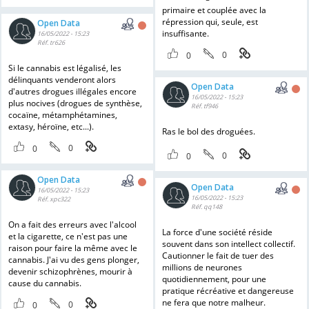
primaire et couplée avec la
répression qui, seule, est
Open Data
insuffisante.
16/05/2022 - 15:23
Réf. tr626
0
0
Si le cannabis est légalisé, les
délinquants venderont alors
Open Data
d'autres drogues illégales encore
16/05/2022 - 15:23
plus nocives (drogues de synthèse,
Réf. tf946
cocaïne, métamphétamines,
extasy, héroïne, etc...).
Ras le bol des droguées.
0
0
0
0
Open Data
Open Data
16/05/2022 - 15:23
16/05/2022 - 15:23
Réf. xpc322
Réf. qq148
On a fait des erreurs avec l'alcool
La force d'une société réside
et la cigarette, ce n'est pas une
souvent dans son intellect collectif.
raison pour faire la même avec le
Cautionner le fait de tuer des
cannabis. J'ai vu des gens plonger,
millions de neurones
devenir schizophrènes, mourir à
quotidiennement, pour une
cause du cannabis.
pratique récréative et dangereuse
ne fera que notre malheur.
0
0