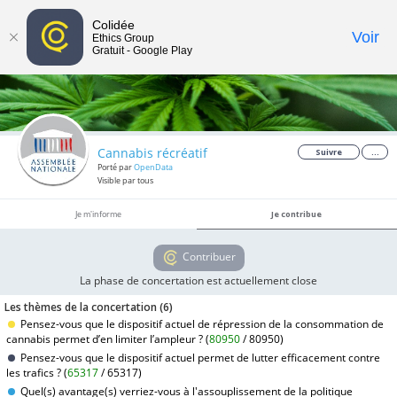
Colidée
Toggle
Voir
Ethics Group
Gratuit - Google Play
navigat
Cannabis récréatif
Suivre
...
Porté par
OpenData
Visible par tous
Je m'informe
Je contribue
Contribuer
La phase de concertation est actuellement close
Les thèmes de la concertation (
6
)
Pensez-vous que le dispositif actuel de répression de la consommation de
cannabis permet d’en limiter l’ampleur ? (
80950
/
80950
)
Pensez-vous que le dispositif actuel permet de lutter efficacement contre
les trafics ? (
65317
/
65317
)
Quel(s) avantage(s) verriez-vous à l'assouplissement de la politique