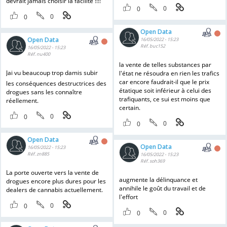
devrait jamais choisir la facilité !!!!
0
0
0
0
Open Data
Open Data
16/05/2022 - 15:23
Réf. buc152
16/05/2022 - 15:23
Réf. nu400
la vente de telles substances par
Jai vu beaucoup trop damis subir
l'état ne résoudra en rien les trafics
car encore faudrait-il que le prix
les conséquences destructrices des
étatique soit inférieur à celui des
drogues sans les connaître
trafiquants, ce sui est moins que
réellement.
certain.
0
0
0
0
Open Data
Open Data
16/05/2022 - 15:23
Réf. zn885
16/05/2022 - 15:23
Réf. soh369
La porte ouverte vers la vente de
augmente la délinquance et
drogues encore plus dures pour les
annihile le goût du travail et de
dealers de cannabis actuellement.
l'effort
0
0
0
0