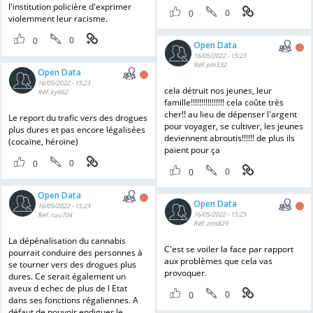
l'institution policière d'exprimer
0
0
violemment leur racisme.
0
0
Open Data
16/05/2022 - 15:23
Réf. pln532
Open Data
16/05/2022 - 15:23
cela détruit nos jeunes, leur
Réf. ky662
famille!!!!!!!!!!!!!!!! cela coûte très
cher!! au lieu de dépenser l'argent
Le report du trafic vers des drogues
pour voyager, se cultiver, les jeunes
plus dures et pas encore légalisées
deviennent abroutis!!!!!! de plus ils
(cocaïne, héroïne)
paient pour ça
0
0
0
0
Open Data
Open Data
16/05/2022 - 15:23
16/05/2022 - 15:23
Réf. ruu704
Réf. zms829
La dépénalisation du cannabis
C'est se voiler la face par rapport
pourrait conduire des personnes à
aux problèmes que cela vas
se tourner vers des drogues plus
provoquer.
dures. Ce serait également un
aveux d echec de plus de l Etat
0
0
dans ses fonctions régaliennes. A
défaut de pouvoir endiguer le