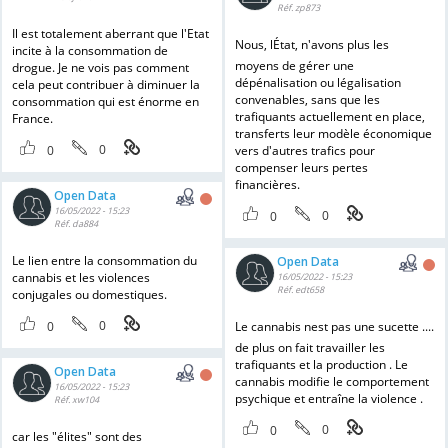
Réf. zp873
Il est totalement aberrant que l'Etat
Nous, lÉtat, n'avons plus les
incite à la consommation de
moyens de gérer une
drogue. Je ne vois pas comment
dépénalisation ou légalisation
cela peut contribuer à diminuer la
convenables, sans que les
consommation qui est énorme en
trafiquants actuellement en place,
France.
transferts leur modèle économique
0
0
vers d'autres trafics pour
compenser leurs pertes
financières.
Open Data
16/05/2022 - 15:23
0
0
Réf. da884
Le lien entre la consommation du
Open Data
cannabis et les violences
16/05/2022 - 15:23
Réf. edt658
conjugales ou domestiques.
0
0
Le cannabis nest pas une sucette ....
de plus on fait travailler les
trafiquants et la production . Le
Open Data
cannabis modifie le comportement
16/05/2022 - 15:23
psychique et entraîne la violence .
Réf. xw104
0
0
car les "élites" sont des