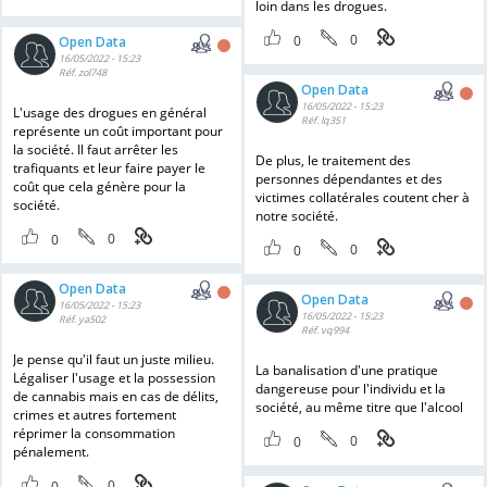
loin dans les drogues.
0
0
Open Data
16/05/2022 - 15:23
Réf. zol748
Open Data
16/05/2022 - 15:23
L'usage des drogues en général
Réf. lq351
représente un coût important pour
la société. Il faut arrêter les
De plus, le traitement des
trafiquants et leur faire payer le
personnes dépendantes et des
coût que cela génère pour la
victimes collatérales coutent cher à
société.
notre société.
0
0
0
0
Open Data
Open Data
16/05/2022 - 15:23
16/05/2022 - 15:23
Réf. ya502
Réf. vq994
Je pense qu'il faut un juste milieu.
La banalisation d'une pratique
Légaliser l'usage et la possession
dangereuse pour l'individu et la
de cannabis mais en cas de délits,
société, au même titre que l'alcool
crimes et autres fortement
réprimer la consommation
0
0
pénalement.
0
0