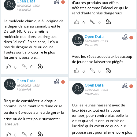
Open Data
d'autres produits aux effets
16/05/2022 - 15:23
néfastes comme l'alcool ce qui le
Réf. szg093
rend d'autant plus dangereux
La molécule chimique à l'origine de
0
0
la dépendance au cannabis est le
Delta9THC. C'est la même
molécule que dans les drogues
Open Data
dites "dures". En ce sens, il n'y a
16/05/2022 - 15:23
Réf. hz502
pas de drogue dure ou douce.
Toutes sont à proscrire le plus
Avec les réseaux sociaux beaucoup
fortement possible....
de jeunes se laisseront piégés
0
0
0
0
Open Data
Open Data
16/05/2022 - 15:23
Réf. dm708
16/05/2022 - 15:23
Réf. wu219
Risque de considérer la drogue
Oui les jeunes naissent avec de
comme un calmant lors dune crise
faux idéaux tout est fait pour
ou dune épreuve au lieu de gérer la
tomper, pour rendre plus belle la
crise ou de lutter pour surmonter
vie et quand ils ont un éclair de
lépreuve.
lucidité quils voient ce quon leur
propose cest pour aller encore plus
0
0