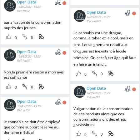
Open Data
16/05/2022 - 15:23
Réf. tc872
Open Data
16/05/2022 - 15:23
Réf. dd877
banalisation de la consommation
auprès des jeunes
Le cannabis est une drogue,
0
0
comme le tabac et lalcool, mais en
pire. Lenseignement relatif aux
drogues est inexistant à lécole
Open Data
16/05/2022 - 15:23
primaire. Or, cest à cet âge quil faut
Réf. fou571
en faire un interdit.
Non.la première raison à mon avis
0
0
est suffisante
0
0
Open Data
16/05/2022 - 15:23
Réf. iw281
Open Data
16/05/2022 - 15:23
Vulgarisation de la consommation
Réf. vr254
de ces produits alors que ces
consommations ont des effets
le cannabis ne doit être employé
gravissimes
que comme support réservé au
domaine médical
0
0