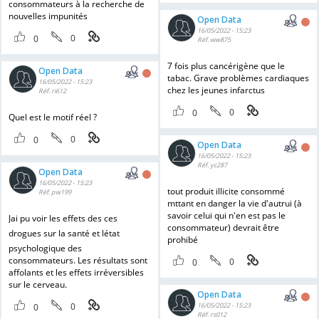
consommateurs à la recherche de
nouvelles impunités
Open Data
16/05/2022 - 15:23
0
0
Réf. ww875
7 fois plus cancérigène que le
Open Data
tabac. Grave problèmes cardiaques
16/05/2022 - 15:23
chez les jeunes infarctus
Réf. ri612
0
0
Quel est le motif réel ?
0
0
Open Data
16/05/2022 - 15:23
Réf. yc287
Open Data
16/05/2022 - 15:23
tout produit illicite consommé
Réf. pw199
mttant en danger la vie d'autrui (à
savoir celui qui n'en est pas le
Jai pu voir les effets des ces
consommateur) devrait être
drogues sur la santé et létat
prohibé
psychologique des
consommateurs. Les résultats sont
0
0
affolants et les effets irréversibles
sur le cerveau.
Open Data
0
16/05/2022 - 15:23
0
Réf. rs012