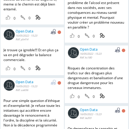
problème de l'alcool est présent
meme si le chemin est déjà bien
dans nos sociétés, avec ses
entamé.
conséquences au niveau santé
physique et mental. Pourquoi
0
0
vouloir créer un problème nouveau
en parallèle ?
Open Data
16/05/2022 - 15:23
0
0
Réf. yb414
Open Data
Je trouve ça ignoble!!! Et en plus ça
16/05/2022 - 15:23
va en pré dégrader la balance
Réf. kc180
commerciale.
Risques de concentration des
0
0
trafics sur des drogues plus
dangereuses et banalisation d'une
Open Data
drogue dangereuse pour les
16/05/2022 - 15:23
cerveaux immatures.
Réf. ua656
0
0
Pour une simple question d'éthique
et d'exemplarité. Je refuse toute les
Open Data
initiatives qui accélère encore
16/05/2022 - 15:23
davantage le renoncement à
Réf. la203
l'ordre, la discipline et la sécurité.
Non à la décadence programmée
On depenalisera le cannabis et