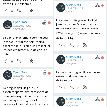
traffic il l autoriserait
Open Data
16/05/2022 - 15:23
0
0
Réf. fj042
Un assassin désigne un individu
Open Data
jugé coupable d'assassinat. Le
16/05/2022 - 15:23
terme serait emprunté à larabe
Réf. yov387
?????? « ?aay?n » (consommateurs
cela fera exactement comme pour
de haschich).
le tabac, le marché noir (moins
cher) est de plus en plus présent, et
0
0
les dealers feront plus de cock et
autre
Open Data
16/05/2022 - 15:23
0
0
Réf. zy748
Open Data
Le trafic de drogue développe les
16/05/2022 - 15:23
réseaux criminels et la
Réf. yr549
délinquance.
La drogue détruit, j'ai pu le
0
0
constater parmi des personnes de
mon entourage. Ce n'est pas une
Open Data
solution que de légaliser le
16/05/2022 - 15:23
cannabis. Le monde va de plus en
Réf. prw133