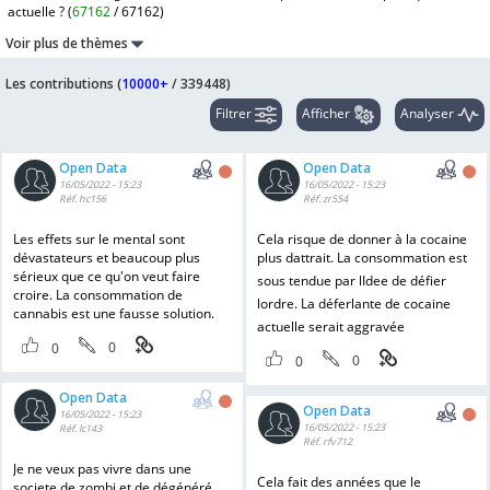
actuelle ? (
67162
/
67162
)
Voir plus de thèmes
Les contributions (
10000+
/
339448
)
Filtrer
Afficher
Analyser
Open Data
Open Data
16/05/2022 - 15:23
16/05/2022 - 15:23
Réf. hc156
Réf. zr554
Les effets sur le mental sont
Cela risque de donner à la cocaine
dévastateurs et beaucoup plus
plus dattrait. La consommation est
sérieux que ce qu'on veut faire
sous tendue par lIdee de défier
croire. La consommation de
lordre. La déferlante de cocaine
cannabis est une fausse solution.
actuelle serait aggravée
0
0
0
0
Open Data
Open Data
16/05/2022 - 15:23
16/05/2022 - 15:23
Réf. lc143
Réf. rfv712
Je ne veux pas vivre dans une
Cela fait des années que le
societe de zombi et de dégénéré,