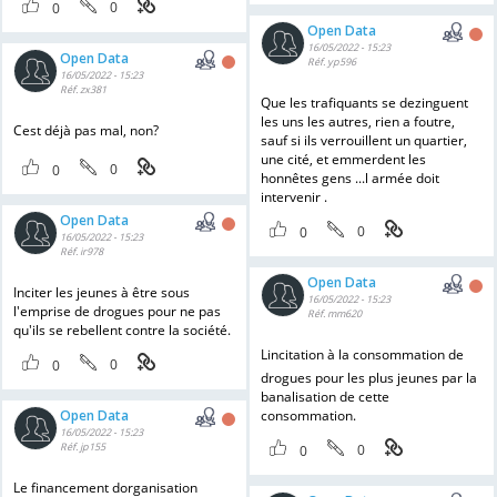
0
0
Open Data
16/05/2022 - 15:23
Open Data
Réf. yp596
16/05/2022 - 15:23
Réf. zx381
Que les trafiquants se dezinguent
les uns les autres, rien a foutre,
Cest déjà pas mal, non?
sauf si ils verrouillent un quartier,
une cité, et emmerdent les
0
0
honnêtes gens ...l armée doit
intervenir .
Open Data
0
0
16/05/2022 - 15:23
Réf. ir978
Open Data
Inciter les jeunes à être sous
16/05/2022 - 15:23
l'emprise de drogues pour ne pas
Réf. mm620
qu'ils se rebellent contre la société.
Lincitation à la consommation de
0
0
drogues pour les plus jeunes par la
banalisation de cette
Open Data
consommation.
16/05/2022 - 15:23
Réf. jp155
0
0
Le financement dorganisation