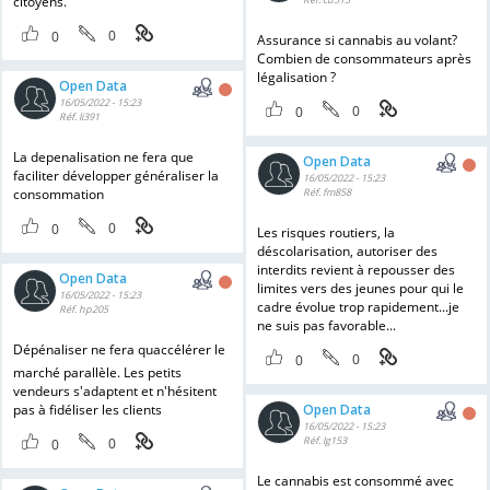
citoyens.
0
0
Assurance si cannabis au volant?
Combien de consommateurs après
légalisation ?
Open Data
16/05/2022 - 15:23
0
0
Réf. li391
La depenalisation ne fera que
Open Data
faciliter développer généraliser la
16/05/2022 - 15:23
consommation
Réf. fm858
0
0
Les risques routiers, la
déscolarisation, autoriser des
interdits revient à repousser des
Open Data
limites vers des jeunes pour qui le
16/05/2022 - 15:23
cadre évolue trop rapidement...je
Réf. hp205
ne suis pas favorable...
Dépénaliser ne fera quaccélérer le
0
0
marché parallèle. Les petits
vendeurs s'adaptent et n'hésitent
pas à fidéliser les clients
Open Data
16/05/2022 - 15:23
Réf. lg153
0
0
Le cannabis est consommé avec