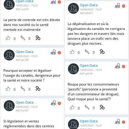
Open Data
Open Data
16/05/2022 - 15:23
Réf. vu229
16/05/2022 - 15:23
Réf. db031
La perte de controle est très élevée
La dépénalisation et où la
dans nos société ou la santé
légalisation du canabis ne corrigera
mentale est malmenée
pas les dangers et travers liés mais
0
laissera place un trafic vers des
0
drogues plus nocives.
Open Data
0
0
16/05/2022 - 15:23
Réf. pp700
Open Data
Pourquoi accepter et légaliser
16/05/2022 - 15:23
Réf. zd918
l'usage du canabis, dangereux pour
la santé et notre société ?
Risque pour les consommateurs
0
'passifs" (personne a proximité
0
d'un consommateur de drogue).
Quel risque pour la santé??
Open Data
16/05/2022 - 15:23
0
0
Réf. he147
Si législation et ventes
Open Data
réglementées dans des centres
16/05/2022 - 15:23