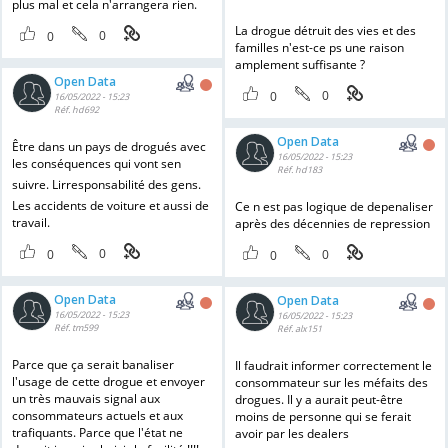
plus mal et cela n'arrangera rien.
La drogue détruit des vies et des
0
0
familles n'est-ce ps une raison
amplement suffisante ?
Open Data
0
0
16/05/2022 - 15:23
Réf. hd692
Open Data
Être dans un pays de drogués avec
16/05/2022 - 15:23
les conséquences qui vont sen
Réf. hd183
suivre. Lirresponsabilité des gens.
Les accidents de voiture et aussi de
Ce n est pas logique de depenaliser
travail.
après des décennies de repression
0
0
0
0
Open Data
Open Data
16/05/2022 - 15:23
16/05/2022 - 15:23
Réf. tm599
Réf. alx151
Parce que ça serait banaliser
Il faudrait informer correctement le
l'usage de cette drogue et envoyer
consommateur sur les méfaits des
un très mauvais signal aux
drogues. Il y a aurait peut-être
consommateurs actuels et aux
moins de personne qui se ferait
trafiquants. Parce que l'état ne
avoir par les dealers