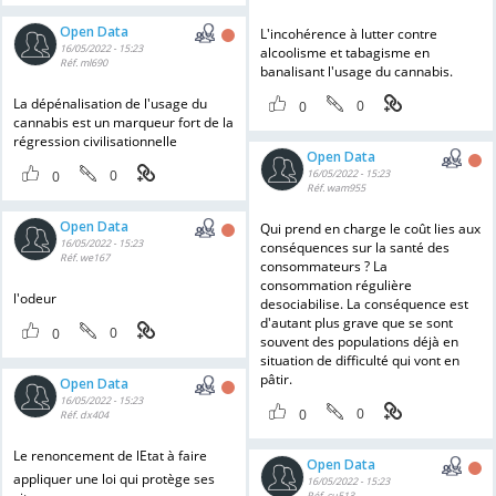
Open Data
L'incohérence à lutter contre
16/05/2022 - 15:23
alcoolisme et tabagisme en
Réf. ml690
banalisant l'usage du cannabis.
La dépénalisation de l'usage du
0
0
cannabis est un marqueur fort de la
régression civilisationnelle
Open Data
0
16/05/2022 - 15:23
0
Réf. wam955
Open Data
Qui prend en charge le coût lies aux
16/05/2022 - 15:23
conséquences sur la santé des
Réf. we167
consommateurs ? La
consommation régulière
l'odeur
desociabilise. La conséquence est
d'autant plus grave que se sont
0
0
souvent des populations déjà en
situation de difficulté qui vont en
pâtir.
Open Data
16/05/2022 - 15:23
0
0
Réf. dx404
Le renoncement de lEtat à faire
Open Data
appliquer une loi qui protège ses
16/05/2022 - 15:23
Réf. cu513