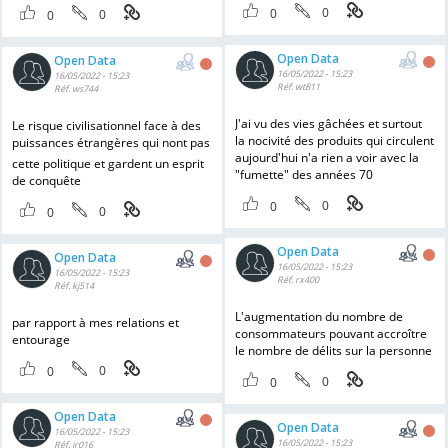
0
0
0
0
Open Data
Open Data
16/05/2022 - 15:23
16/05/2022 - 15:23
Réf. wt811
Réf. ws744
J'ai vu des vies gâchées et surtout
Le risque civilisationnel face à des
la nocivité des produits qui circulent
puissances étrangères qui nont pas
aujourd'hui n'a rien a voir avec la
cette politique et gardent un esprit
"fumette" des années 70
de conquête
0
0
0
0
Open Data
Open Data
16/05/2022 - 15:23
16/05/2022 - 15:23
Réf. rx400
Réf. kj514
L'augmentation du nombre de
par rapport à mes relations et
consommateurs pouvant accroître
entourage
le nombre de délits sur la personne
0
0
0
0
Open Data
Open Data
16/05/2022 - 15:23
16/05/2022 - 15:23
Réf. jr016