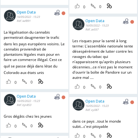
0
0
Open Data
16/05/2022 - 15:23
Open Data
Réf. iwf891
16/05/2022 - 15:23
Réf. ze557
La légalisation du cannabis
permettrait daugmenter le trafic
Les risques pour la santé à long
dans les pays européens voisins. Le
terme: L'assemblée nationale tente
cannabis proviendrait de
désespérément de lutter contre les
plantations légales mais pour en
ravages du tabac qui
faire un commerce illégal. Cest ce
n'apparaissent qu'après plusieurs
quil se passe déjà dans létat du
décennies...ce n'est pas le moment
d'ouvrir la boîte de Pandore sur un
Colorado aux états unis
autre mal ....
0
0
0
0
Open Data
Open Data
16/05/2022 - 15:23
Réf. bjn853
16/05/2022 - 15:23
Réf. vy087
Gros dégâts chez les jeunes
dans ce pays ..tout le monde
0
0
subit...c'est pitoyable
0
0