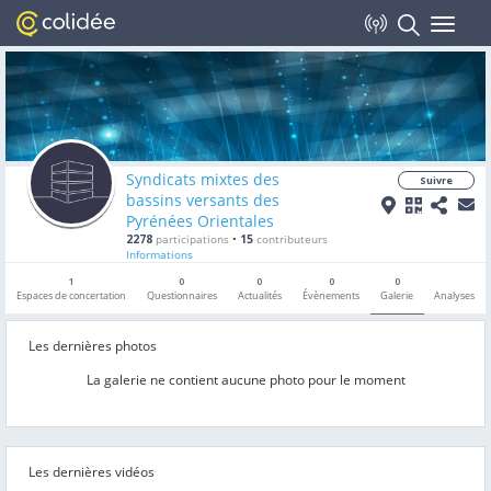
Toggle
navigat
Syndicats mixtes des
Suivre
bassins versants des
Pyrénées Orientales
2278
participations
•
15
contributeurs
Informations
1
0
0
0
0
Espaces de concertation
Questionnaires
Actualités
Évènements
Galerie
Analyses
Les dernières photos
La galerie ne contient aucune photo pour le moment
Les dernières vidéos