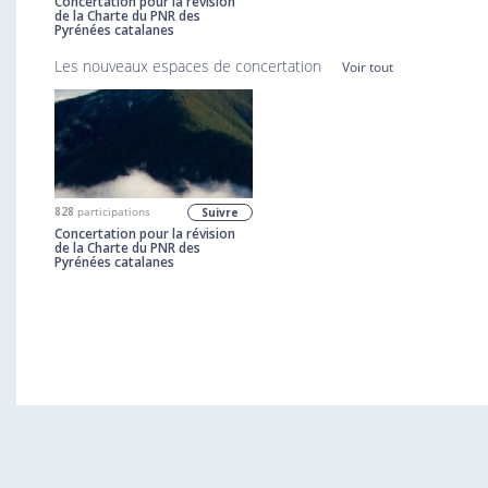
Concertation pour la révision
de la Charte du PNR des
Pyrénées catalanes
Les nouveaux espaces de concertation
Voir tout
828
participations
Suivre
Concertation pour la révision
de la Charte du PNR des
Pyrénées catalanes