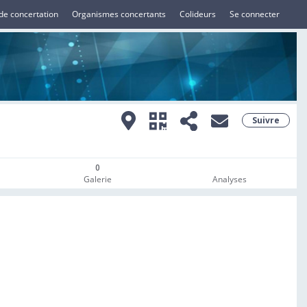
de concertation
Organismes concertants
Colideurs
Se connecter
Suivre
0
Galerie
Analyses