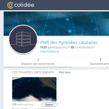
PNR des Pyrénées catalanes
1137
participations
•
10
contributeurs
Informations
2
0
Espaces de concertation
Questionnair
Les nouvelles participations
Voir tout
828
participations
Suivre