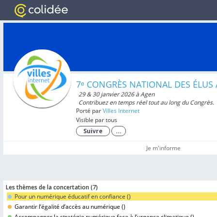
7ᵉ CONGRÈS NATIONAL DES ÉLUS
29 & 30 janvier 2026 à Agen
Contribuez en temps réel tout au long du Congrès.
Porté par
Villes Internet
Visible par tous
Suivre
...
Je m'informe
Les thèmes de la concertation (
7
)
Pour un numérique éducatif en confiance (
)
Garantir l’égalité d’accès au numérique (
)
Accompagner la stratégie numérique face à l’urgence climatique (
)