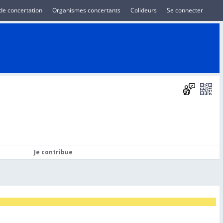
de concertation
Organismes concertants
Colideurs
Se connecter
Je contribue