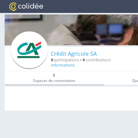
Crédit Agricole SA
0
participations
•
0
contributeurs
Informations
0
Espaces de concertation
Que