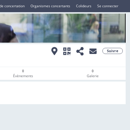
de concertation
Organismes concertants
Colideurs
Se connecter
Suivre
0
0
Évènements
Galerie