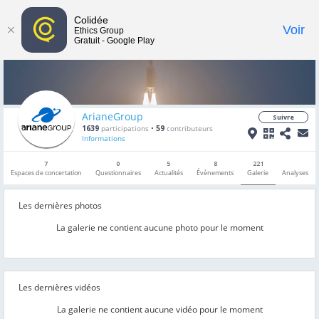
Colidée
Toggle
Voir
Ethics Group
Gratuit - Google Play
navigat
ArianeGroup
Suivre
1639
participations
•
59
contributeurs
Informations
7
0
5
8
221
Espaces de concertation
Questionnaires
Actualités
Évènements
Galerie
Analyses
Les dernières photos
La galerie ne contient aucune photo pour le moment
Les dernières vidéos
La galerie ne contient aucune vidéo pour le moment