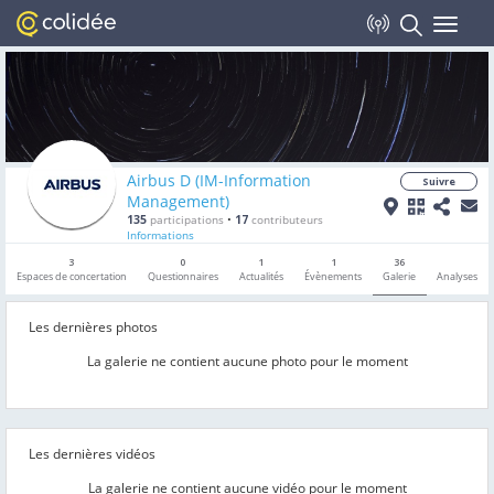
Toggle
navigat
Airbus D (IM-Information
Suivre
Management)
135
participations
•
17
contributeurs
Informations
3
0
1
1
36
Espaces de concertation
Questionnaires
Actualités
Évènements
Galerie
Analyses
Les dernières photos
La galerie ne contient aucune photo pour le moment
Les dernières vidéos
La galerie ne contient aucune vidéo pour le moment