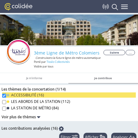
Toggle
navigat
3ème Ligne de Métro Colomiers
Suivre
...
Construisons la future ligne de métro automatique
Porté par
Tisséo Collectivités
Visible par tous
Je m'informe
Je contribue
Les thèmes de la concertation (
1/
14
)
ACCESSIBILITÉ (
16
)
LES ABORDS DE LA STATION (
112
)
LA STATION DE MÉTRO (
84
)
Voir plus de thèmes
Les contributions analysées (16)
Filtrer
Afficher
Analyser