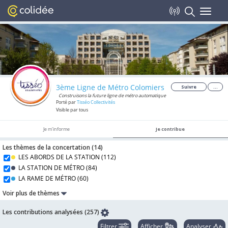
Toggle
navigat
3ème Ligne de Métro Colomiers
Suivre
...
Construisons la future ligne de métro automatique
Porté par
Tisséo Collectivités
Visible par tous
Je m'informe
Je contribue
Les thèmes de la concertation (
14
)
LES ABORDS DE LA STATION (
112
)
LA STATION DE MÉTRO (
84
)
LA RAME DE MÉTRO (
60
)
Voir plus de thèmes
Les contributions analysées (257)
Filtrer
Afficher
Analyser