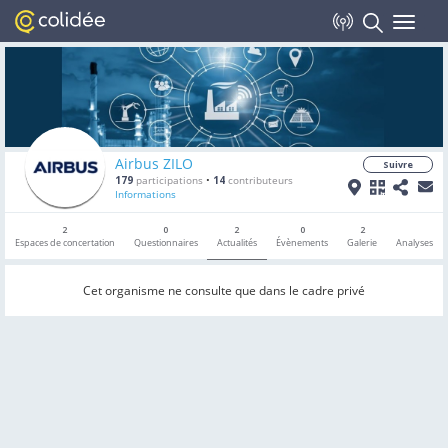
Toggle
navigat
Airbus ZILO
Suivre
179
participations
•
14
contributeurs
Informations
2
0
2
0
2
Espaces de concertation
Questionnaires
Actualités
Évènements
Galerie
Analyses
Cet organisme ne consulte que dans le cadre privé