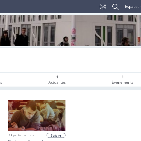
Espaces 
1
1
es
Actualités
Évènements
73
participations
Suivre