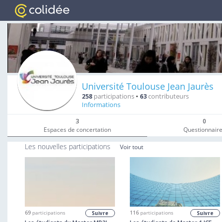
Université Toulouse Jean Jaurès
258
participations
•
63
contributeurs
Informations
3
0
Espaces de concertation
Questionnair
Les nouvelles participations
Voir tout
69
participations
116
participations
Suivre
Suivre