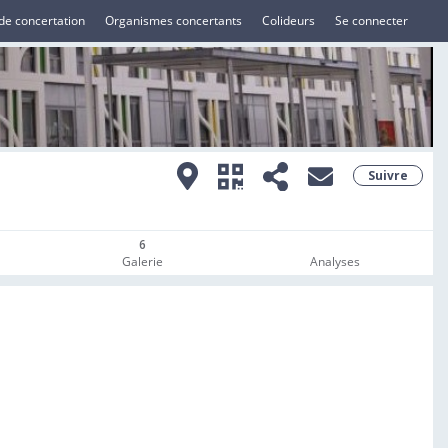
de concertation
Organismes concertants
Colideurs
Se connecter
Suivre
6
Galerie
Analyses