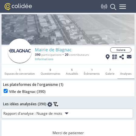
Toggle
navigat
Mairie de Blagnac
Suivre
390
participations
•
20
contributeurs
Informations
1
0
5
1
7
Espaces de concertation
Questionnaires
Actualités
Évènements
Galerie
Analyses
Les plateformes de l'organisme (
1
)
Ville de Blagnac (
390
)
Les idées analysées (390)
Rapport d'analyse :
Merci de patienter