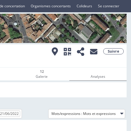
de concertation
Organismes concertants
Colideurs
Se connecter
Suivre
12
Galerie
Analyses
Mots/expressions :