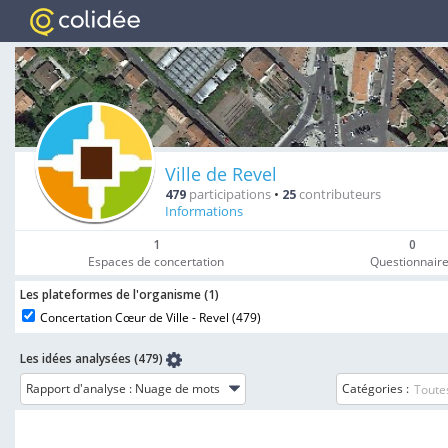
Ville de Revel
479
participations
•
25
contributeurs
Informations
1
0
Espaces de concertation
Questionnair
Les plateformes de l'organisme (
1
)
Concertation Cœur de Ville - Revel (
479
)
Les idées analysées (479)
Rapport d'analyse :
Catégories :
Toutes