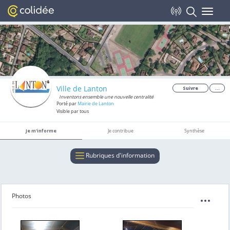
Toggle
navigat
Ville de Lanton
Suivre
...
Inventons ensemble une nouvelle centralité
Porté par
Mairie de Lanton
Visible par tous
Je m'informe
Je contribue
Synthèse
Rubriques d'information
Photos