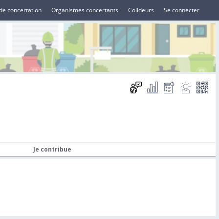
de concertation
Organismes concertants
Colideurs
Se connecter
Je contribue