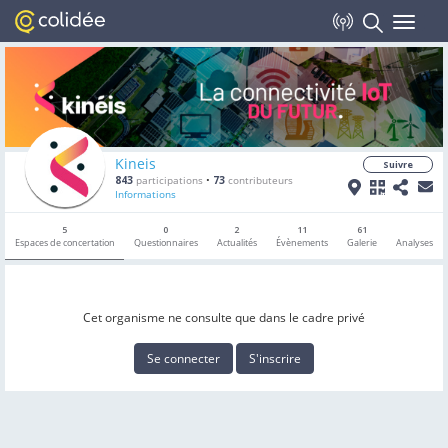
Toggle
navigat
Kineis
Suivre
843
participations
•
73
contributeurs
Informations
5
0
2
11
61
Espaces de concertation
Questionnaires
Actualités
Évènements
Galerie
Analyses
Cet organisme ne consulte que dans le cadre privé
Se connecter
S'inscrire