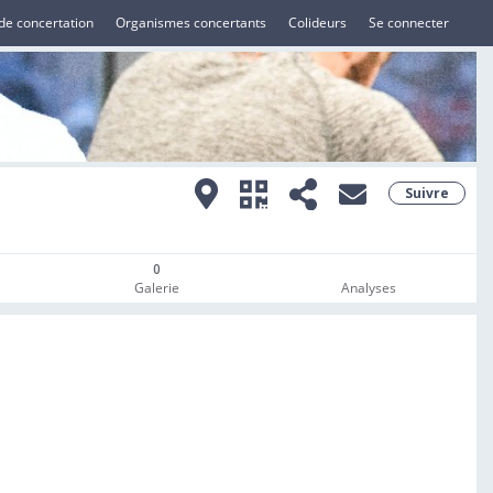
de concertation
Organismes concertants
Colideurs
Se connecter
Suivre
0
Galerie
Analyses