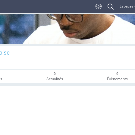
Espaces 
oise
0
0
es
Actualités
Évènements