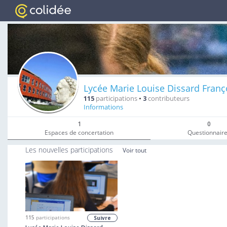
Lycée Marie Louise Dissard Franç
115
participations
•
3
contributeurs
Informations
1
0
Espaces de concertation
Questionnair
Les nouvelles participations
Voir tout
115
participations
Suivre