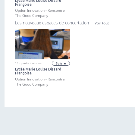
Lycée Marie Louise Dissard
Françoise
Option Innovation - Rencontre
The Good Company
Les nouveaux espaces de concertation
Voir tout
115
participations
Suivre
Lycée Marie Louise Dissard
Françoise
Option Innovation - Rencontre
The Good Company