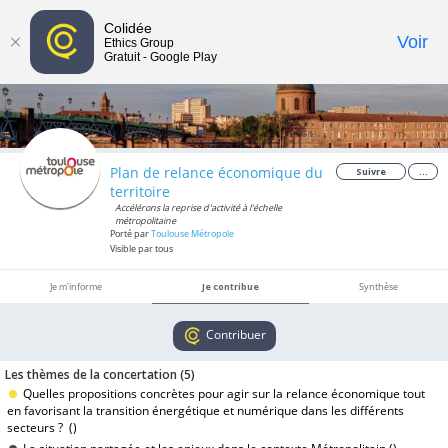
Colidée
Toggle
Voir
Ethics Group
Gratuit - Google Play
navigat
Plan de relance économique du
Suivre
...
territoire
Accélérons la reprise d'activité à l'échelle
métropolitaine
Porté par
Toulouse Métropole
Visible par tous
Je m'informe
Je contribue
Synthèse
Contribuer
Les thèmes de la concertation (
5
)
Quelles propositions concrètes pour agir sur la relance économique tout
en favorisant la transition énergétique et numérique dans les différents
secteurs ? (
)