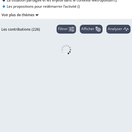
La situation partagée et les enjeux dans le contexte Métropolitain (
)
Les propositions pour redémarrer l’activité (
)
Voir plus de thèmes
Filtrer
Afficher
Analyser
Les contributions (
226
)