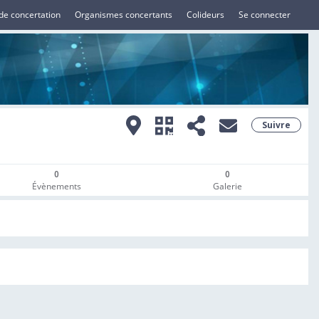
de concertation
Organismes concertants
Colideurs
Se connecter
Suivre
0
0
Évènements
Galerie