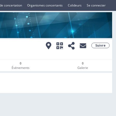
de concertation
Organismes concertants
Colideurs
Se connecter
Suivre
0
0
Évènements
Galerie