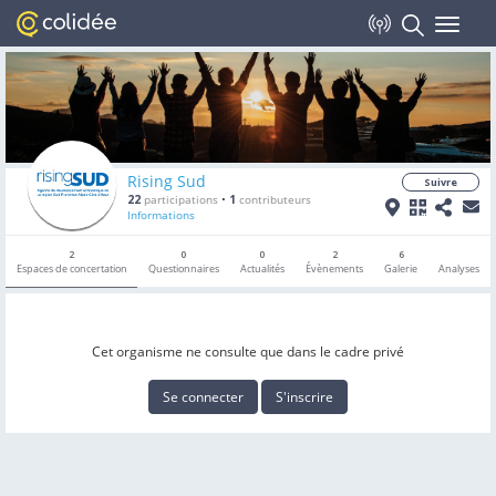
Toggle
navigat
Rising Sud
Suivre
22
participations
•
1
contributeurs
Informations
2
0
0
2
6
Espaces de concertation
Questionnaires
Actualités
Évènements
Galerie
Analyses
Cet organisme ne consulte que dans le cadre privé
Se connecter
S'inscrire