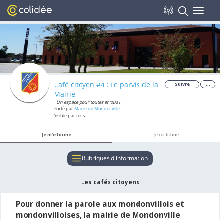
Toggle
navigat
Café citoyen #4 : Le parvis de la
Suivre
...
Mairie
Un espace pour toutes et tous !
Porté par
Mairie de Mondonville
Visible par tous
Je m'informe
Je contribue
Rubriques d'information
Les cafés citoyens
Pour donner la parole aux mondonvillois et
mondonvilloises, la mairie de Mondonville