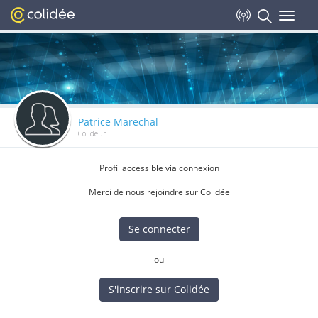
Toggle
navigat
Patrice Marechal
Colideur
Profil accessible via connexion
Merci de nous rejoindre sur Colidée
Se connecter
ou
S'inscrire sur Colidée