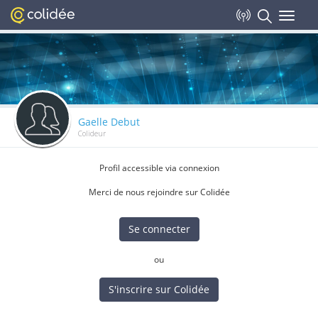
Toggle
navigat
Gaelle Debut
Colideur
Profil accessible via connexion
Merci de nous rejoindre sur Colidée
Se connecter
ou
S'inscrire sur Colidée