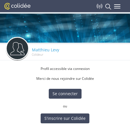
Toggle
navigat
Matthieu Levy
Colideur
Profil accessible via connexion
Merci de nous rejoindre sur Colidée
Se connecter
ou
S'inscrire sur Colidée