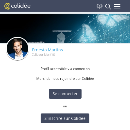
Toggle
navigat
Ernesto Martins
Colideur Identifié
Profil accessible via connexion
Merci de nous rejoindre sur Colidée
Se connecter
ou
S'inscrire sur Colidée