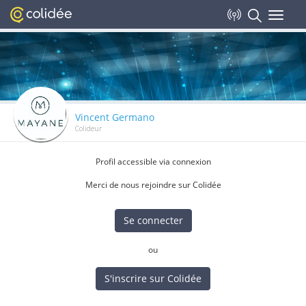
Toggle
navigat
Vincent Germano
Colideur
Profil accessible via connexion
Merci de nous rejoindre sur Colidée
Se connecter
ou
S'inscrire sur Colidée