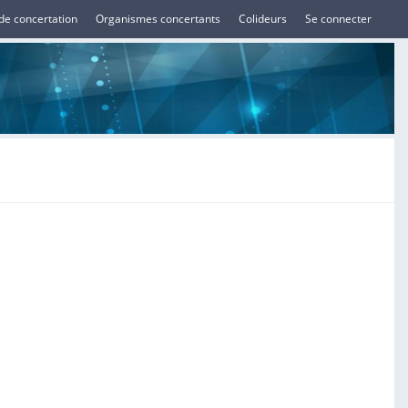
de concertation
Organismes concertants
Colideurs
Se connecter