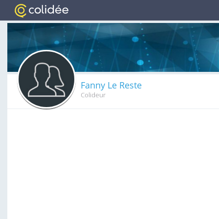
Fanny Le Reste
Colideur