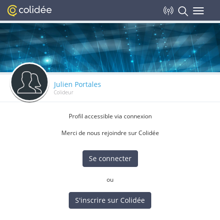
Toggle
navigat
Julien Portales
Colideur
Profil accessible via connexion
Merci de nous rejoindre sur Colidée
Se connecter
ou
S'inscrire sur Colidée