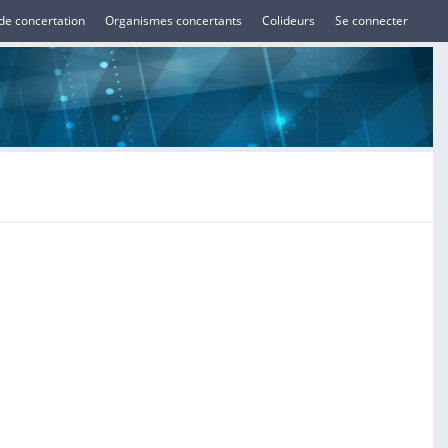
de concertation
Organismes concertants
Colideurs
Se connecter