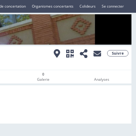
de concertation
Organismes concertants
Colideurs
Se connecter
Suivre
0
Galerie
Analyses