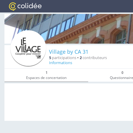
Village by CA 31
5
participations
•
2
contributeurs
Informations
1
0
Espaces de concertation
Questionnair