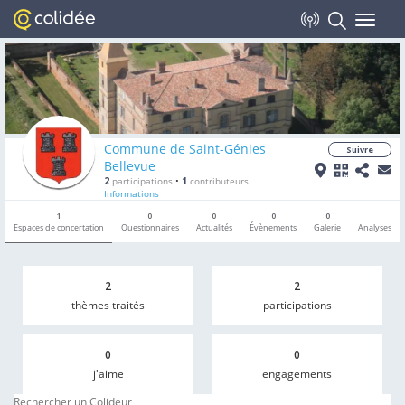
Toggle
navigat
Commune de Saint-Génies
Suivre
Bellevue
2
participations
•
1
contributeurs
Informations
1
0
0
0
0
Espaces de concertation
Questionnaires
Actualités
Évènements
Galerie
Analyses
2
2
thèmes traités
participations
0
0
j'aime
engagements