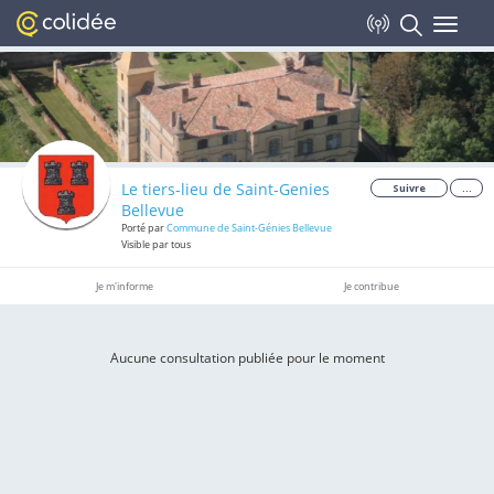
Toggle
navigat
Le tiers-lieu de Saint-Genies
Suivre
...
Bellevue
Porté par
Commune de Saint-Génies Bellevue
Visible par tous
Je m'informe
Je contribue
Aucune consultation publiée pour le moment