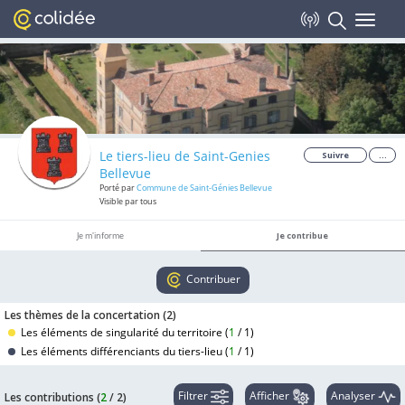
Toggle
navigat
Le tiers-lieu de Saint-Genies
Suivre
...
Bellevue
Porté par
Commune de Saint-Génies Bellevue
Visible par tous
Je m'informe
Je contribue
Contribuer
Les thèmes de la concertation (
2
)
Les éléments de singularité du territoire (
1
/
1
)
Les éléments différenciants du tiers-lieu (
1
/
1
)
Filtrer
Afficher
Analyser
Les contributions (
2
/
2
)