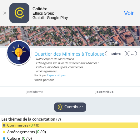
Colidée
Toggle
Voir
Ethics Group
Gratuit - Google Play
navigat
Quartier des Minimes à Toulouse
Suivre
...
Notre espace de concertation
Echangeons sur la vie de quartier aux Minimes !
Culture, mobilités, sport, commerces,
aménagements..
Porté par
Espace citoyen
Visible par tous
Je m'informe
Je contribue
Contribuer
Les thèmes de la concertation (
7
)
Commerces (
0
/
0
)
Aménagements (
0
/
0
)
Culture (
0
/
0
)