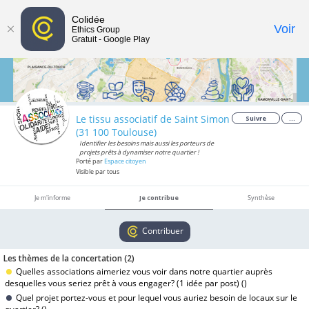
Colidée
Toggle
Voir
Ethics Group
Gratuit - Google Play
navigat
Le tissu associatif de Saint Simon
Suivre
...
(31 100 Toulouse)
Identifier les besoins mais aussi les porteurs de
projets prêts à dynamiser notre quartier !
Porté par
Espace citoyen
Visible par tous
Je m'informe
Je contribue
Synthèse
Contribuer
Les thèmes de la concertation (
2
)
Quelles associations aimeriez vous voir dans notre quartier auprès
desquelles vous seriez prêt à vous engager? (1 idée par post) (
)
Quel projet portez-vous et pour lequel vous auriez besoin de locaux sur le