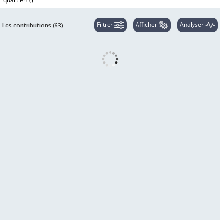
quartier? (
)
Filtrer
Afficher
Analyser
Les contributions (
63
)