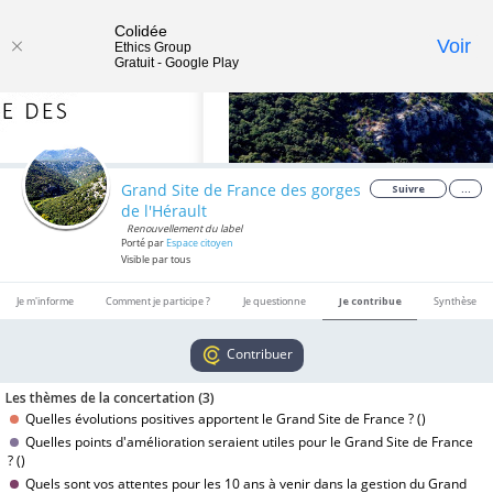
Colidée
Toggle
Voir
Ethics Group
Gratuit - Google Play
navigat
Grand Site de France des gorges
Suivre
...
de l'Hérault
Renouvellement du label
Porté par
Espace citoyen
Visible par tous
Je m'informe
Comment je participe ?
Je questionne
Je contribue
Synthèse
Contribuer
Les thèmes de la concertation (
3
)
Quelles évolutions positives apportent le Grand Site de France ? (
)
Quelles points d'amélioration seraient utiles pour le Grand Site de France
? (
)
Quels sont vos attentes pour les 10 ans à venir dans la gestion du Grand