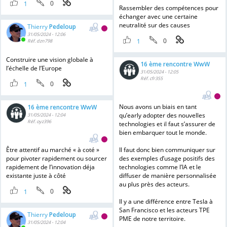
0
1
Rassembler des compétences pour
échanger avec une certaine
neutralité sur des causes
Thierry
Pedeloup
31/05/2024 - 12:06
0
1
Réf. dzn798
Construire une vision globale à
16 ème rencontre WwW
l’échelle de l’Europe
31/05/2024 - 12:05
Réf. cfr355
0
1
Nous avons un biais en tant
16 ème rencontre WwW
qu’early adopter des nouvelles
31/05/2024 - 12:04
Réf. oyz396
technologies et il faut s’assurer de
bien embarquer tout le monde.
Être attentif au marché « à coté »
Il faut donc bien communiquer sur
pour pivoter rapidement ou sourcer
des exemples d’usage positifs des
rapidement de l’innovation déja
technologies comme l’IA et le
existante juste à côté
diffuser de manière personnalisée
au plus près des acteurs.
0
1
Il y a une différence entre Tesla à
San Francisco et les acteurs TPE
Thierry
Pedeloup
PME de notre territoire.
31/05/2024 - 12:04