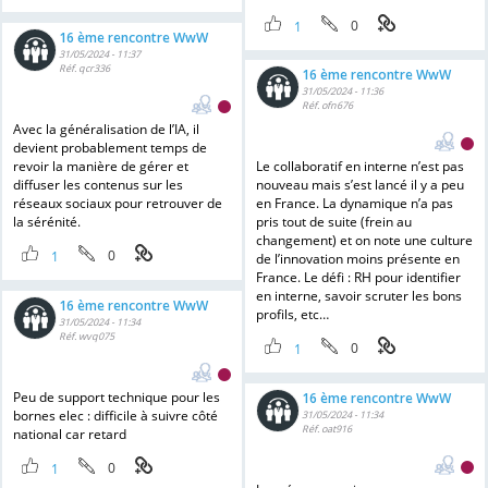
0
1
16 ème rencontre WwW
31/05/2024 - 11:37
Réf. qcr336
16 ème rencontre WwW
31/05/2024 - 11:36
Réf. ofn676
Avec la généralisation de l’IA, il
devient probablement temps de
revoir la manière de gérer et
Le collaboratif en interne n’est pas
diffuser les contenus sur les
nouveau mais s’est lancé il y a peu
réseaux sociaux pour retrouver de
en France. La dynamique n’a pas
la sérénité.
pris tout de suite (frein au
changement) et on note une culture
0
1
de l’innovation moins présente en
France. Le défi : RH pour identifier
en interne, savoir scruter les bons
16 ème rencontre WwW
profils, etc…
31/05/2024 - 11:34
Réf. wvq075
0
1
Peu de support technique pour les
16 ème rencontre WwW
bornes elec : difficile à suivre côté
31/05/2024 - 11:34
Réf. oat916
national car retard
0
1