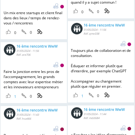
quand il y a sujet commun !
0
0
Un mix entre startups et client final
dans des lieux / temps de rendez-
vous / rencontres
16 ème rencontre WwW
31/05/2024 - 11:56
0
0
Réf. qmv038
16 ème rencontre WwW
Toujours plus de collaboration et de
31/05/2024 - 11:56
Réf. ore706
consultation.
Éduquer et informer plutôt que
d’interdire, par exemple ChatGPT
Faire la jonction entre les pros de
l’accompagnement, les grands
Accompagner au changement
comptes avec leur expertise métier
plutôt que réguler en premier.
et les innovateurs entrepreneurs
0
1
0
1
16 ème rencontre WwW
16 ème rencontre WwW
31/05/2024 - 11:44
31/05/2024 - 11:43
Réf. mdd684
Réf. hva466
« Excuber » les idées d’entreprise