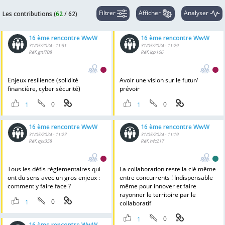
Filtrer
Afficher
Analyser
Les contributions (
62
/
62
)
16 ème rencontre WwW
16 ème rencontre WwW
31/05/2024 - 11:31
31/05/2024 - 11:29
Réf. gni708
Réf. lcp166
Enjeux resilience (solidité
Avoir une vision sur le futur/
financière, cyber sécurité)
prévoir
0
0
1
1
16 ème rencontre WwW
16 ème rencontre WwW
31/05/2024 - 11:27
31/05/2024 - 11:19
Réf. qjx358
Réf. hfc217
Tous les défis réglementaires qui
La collaboration reste la clé même
ont du sens avec un gros enjeux :
entre concurrents ! Indispensable
comment y faire face ?
même pour innover et faire
rayonner le territoire par le
0
1
collaboratif
0
1
16 ème rencontre WwW