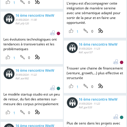
0
1
L’enjeu est d’accompagner cette
intégration de manière sereine
avec une sémantique adapté pour
16 ème rencontre WwW
sortir de la peur et en faire une
31/05/2024 - 11:30
opportunité.
Réf. pfy120
0
1
Les évolutions technologiques ont
tendances à transversales et les
16 ème rencontre WwW
problématiques
31/05/2024 - 11:23
Réf. xpo137
0
1
Trouver une chaine de financement
16 ème rencontre WwW
(venture, growth,…) plus effective et
31/05/2024 - 11:22
structurée
Réf. aor992
0
1
Le modèle startup studio est un peu
de retour, du fait des attentes sur-
16 ème rencontre WwW
mesure des corpus principalement
31/05/2024 - 11:22
Réf. gar533
0
1
Plus de sens dans les projets avec
16 ème rencontre WwW