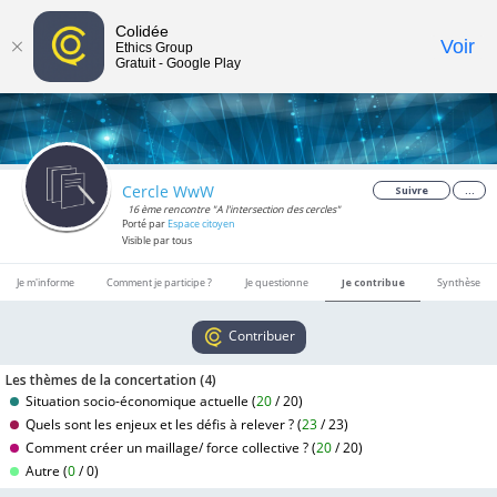
Colidée
Toggle
Voir
Ethics Group
Gratuit - Google Play
navigat
Cercle WwW
Suivre
...
16 ème rencontre "A l'intersection des cercles"
Porté par
Espace citoyen
Visible par tous
Je m'informe
Comment je participe ?
Je questionne
Je contribue
Synthèse
Contribuer
Les thèmes de la concertation (
4
)
Situation socio-économique actuelle (
20
/
20
)
Quels sont les enjeux et les défis à relever ? (
23
/
23
)
Comment créer un maillage/ force collective ? (
20
/
20
)
Autre (
0
/
0
)