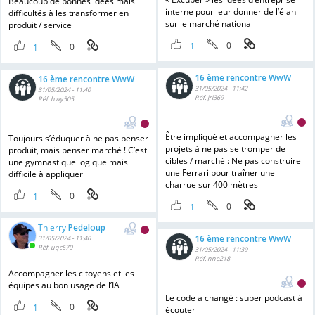
Beaucoup de bonnes idées mais
interne pour leur donner de l’élan
difficultés à les transformer en
sur le marché national
produit / service
0
1
0
1
16 ème rencontre WwW
16 ème rencontre WwW
31/05/2024 - 11:42
31/05/2024 - 11:40
Réf. jri369
Réf. hwy505
Être impliqué et accompagner les
Toujours s’éduquer à ne pas penser
projets à ne pas se tromper de
produit, mais penser marché ! C’est
cibles / marché : Ne pas construire
une gymnastique logique mais
une Ferrari pour traîner une
difficile à appliquer
charrue sur 400 mètres
0
1
0
1
Thierry
Pedeloup
16 ème rencontre WwW
31/05/2024 - 11:40
Réf. uqc670
31/05/2024 - 11:39
Réf. nne218
Accompagner les citoyens et les
équipes au bon usage de l’IA
Le code a changé : super podcast à
0
1
écouter