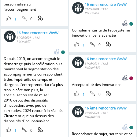
personnalisé sur
16 ème rencontre WwW
l’accompagnement
31/05/2024 - 11:12
Réf. fsh016
0
1
Complémentarité de l’écosystème
16 ème rencontre WwW
innovation , belle avancée
31/05/2024 - 11:12
Réf. vyj307
0
1
Depuis 2015, on accompagnait le
16 ème rencontre WwW
démarrage puis l’accélération puis
31/05/2024 - 11:12
Réf. qyh839
maintenant la segmentation des
accompagnements correspondant
à des impératifs de temps et
d’argent. L’entrepreneuriat n’a plus
Acceptabilité des innovations
trop la côte non plus, la
0
1
spécialisation est de mise !
2016 début des dispositifs
d’incubation, avec peu de
16 ème rencontre WwW
certitudes. 2024 retour à la réalité.
31/05/2024 - 11:11
Cluster: brique au dessus des
Réf. puk748
dispositifs d’incubation/acc
0
1
Redondance de sujet, soutenir et ne