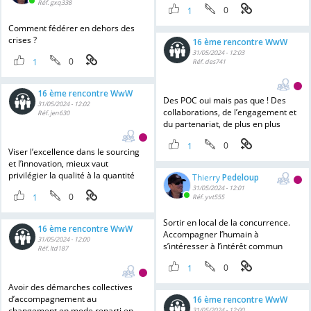
Réf. gxq338
0
1
Comment fédérer en dehors des
crises ?
16 ème rencontre WwW
31/05/2024 - 12:03
0
1
Réf. des741
16 ème rencontre WwW
Des POC oui mais pas que ! Des
31/05/2024 - 12:02
collaborations, de l’engagement et
Réf. jen630
du partenariat, de plus en plus
0
1
Viser l’excellence dans le sourcing
et l’innovation, mieux vaut
privilégier la qualité à la quantité
Thierry
Pedeloup
31/05/2024 - 12:01
0
1
Réf. yvt555
Sortir en local de la concurrence.
16 ème rencontre WwW
Accompagner l’humain à
31/05/2024 - 12:00
s’intéresser à l’intérêt commun
Réf. ltd187
0
1
Avoir des démarches collectives
d’accompagnement au
16 ème rencontre WwW
changement en mode reparti en
31/05/2024 - 12:00