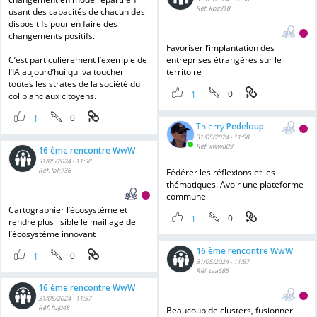
Réf. kbz918
usant des capacités de chacun des
dispositifs pour en faire des
changements positifs.
Favoriser l’implantation des
C’est particulièrement l’exemple de
entreprises étrangères sur le
l’IA aujourd’hui qui va toucher
territoire
toutes les strates de la société du
0
1
col blanc aux citoyens.
0
1
Thierry
Pedeloup
31/05/2024 - 11:58
Réf. xww809
16 ème rencontre WwW
31/05/2024 - 11:58
Réf. lbk736
Fédérer les réflexions et les
thématiques. Avoir une plateforme
commune
Cartographier l’écosystème et
0
1
rendre plus lisible le maillage de
l’écosystème innovant
16 ème rencontre WwW
0
1
31/05/2024 - 11:57
Réf. taa685
16 ème rencontre WwW
31/05/2024 - 11:57
Réf. fuj048
Beaucoup de clusters, fusionner