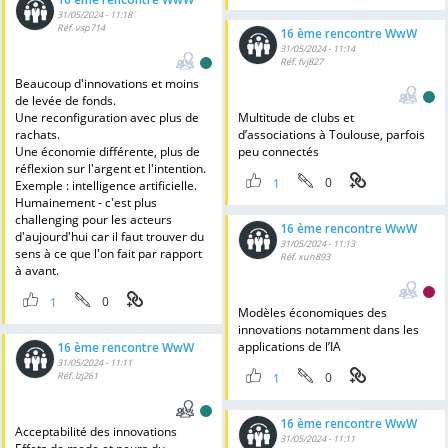
31/05/2024 - 11:18
Réf. vsp714
16 ème rencontre WwW
31/05/2024 - 11:14
Réf. fvj827
Beaucoup d'innovations et moins
de levée de fonds.
Une reconfiguration avec plus de
Multitude de clubs et
rachats.
d’associations à Toulouse, parfois
Une économie différente, plus de
peu connectés
réflexion sur l'argent et l'intention.
0
1
Exemple : intelligence artificielle.
Humainement - c'est plus
challenging pour les acteurs
16 ème rencontre WwW
d'aujourd'hui car il faut trouver du
31/05/2024 - 11:13
sens à ce que l'on fait par rapport
Réf. xun893
à avant.
0
1
Modèles économiques des
innovations notamment dans les
applications de l’IA
16 ème rencontre WwW
31/05/2024 - 11:11
0
Réf. lzj261
1
16 ème rencontre WwW
Acceptabilité des innovations
31/05/2024 - 11:11