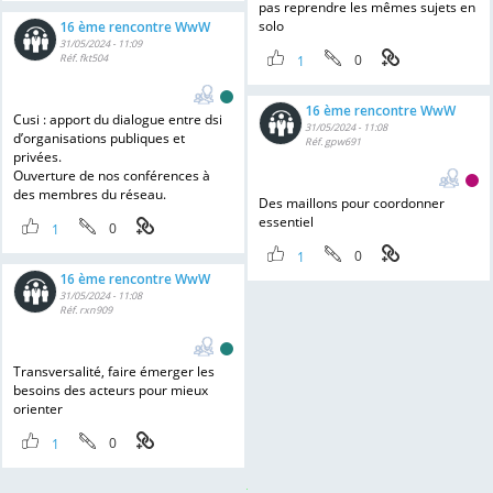
pas reprendre les mêmes sujets en
solo
16 ème rencontre WwW
31/05/2024 - 11:09
0
Réf. fkt504
1
16 ème rencontre WwW
Cusi : apport du dialogue entre dsi
31/05/2024 - 11:08
d’organisations publiques et
Réf. gpw691
privées.
Ouverture de nos conférences à
des membres du réseau.
Des maillons pour coordonner
essentiel
0
1
0
1
16 ème rencontre WwW
31/05/2024 - 11:08
Réf. rxn909
Transversalité, faire émerger les
besoins des acteurs pour mieux
orienter
0
1