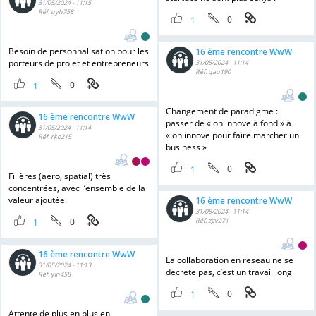
31/05/2024 - 11:15
Réf. uyh758
0
1
Besoin de personnalisation pour les
16 ème rencontre WwW
porteurs de projet et entrepreneurs
31/05/2024 - 11:14
Réf. qau190
0
1
Changement de paradigme :
16 ème rencontre WwW
passer de « on innove à fond » à
31/05/2024 - 11:14
« on innove pour faire marcher un
Réf. rko215
business »
0
1
Filières (aero, spatial) très
concentrées, avec l’ensemble de la
valeur ajoutée.
16 ème rencontre WwW
31/05/2024 - 11:14
0
Réf. zgv271
1
16 ème rencontre WwW
La collaboration en reseau ne se
31/05/2024 - 11:13
decrete pas, c’est un travail long
Réf. yin458
0
1
Attente de plus en plus en