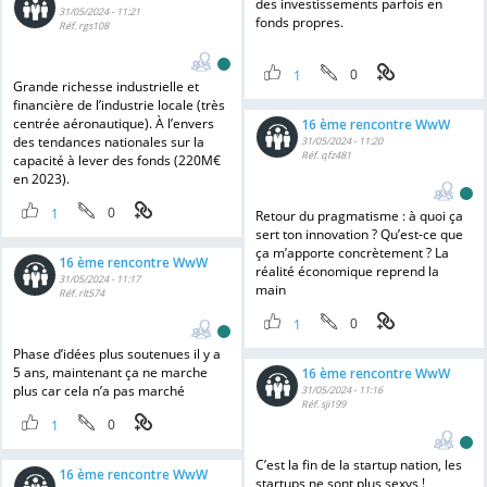
des investissements parfois en
31/05/2024 - 11:21
fonds propres.
Réf. rgs108
0
1
Grande richesse industrielle et
financière de l’industrie locale (très
centrée aéronautique). À l’envers
16 ème rencontre WwW
des tendances nationales sur la
31/05/2024 - 11:20
Réf. qfz481
capacité à lever des fonds (220M€
en 2023).
0
1
Retour du pragmatisme : à quoi ça
sert ton innovation ? Qu’est-ce que
ça m’apporte concrètement ? La
16 ème rencontre WwW
réalité économique reprend la
31/05/2024 - 11:17
main
Réf. rlt574
0
1
Phase d’idées plus soutenues il y a
5 ans, maintenant ça ne marche
16 ème rencontre WwW
plus car cela n’a pas marché
31/05/2024 - 11:16
Réf. sji199
0
1
C’est la fin de la startup nation, les
16 ème rencontre WwW
startups ne sont plus sexys !