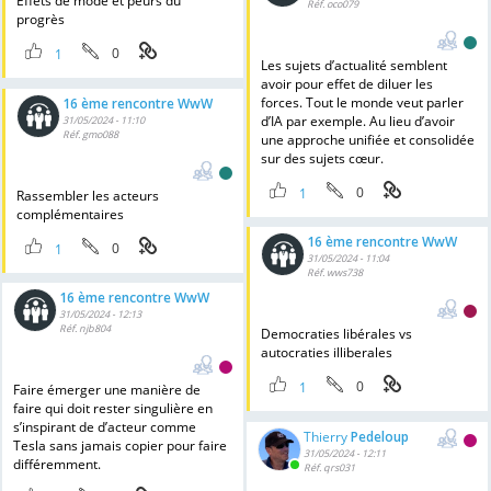
Effets de mode et peurs du
Réf. oco079
progrès
0
1
Les sujets d’actualité semblent
avoir pour effet de diluer les
forces. Tout le monde veut parler
16 ème rencontre WwW
d’IA par exemple. Au lieu d’avoir
31/05/2024 - 11:10
Réf. gmo088
une approche unifiée et consolidée
sur des sujets cœur.
0
1
Rassembler les acteurs
complémentaires
16 ème rencontre WwW
0
1
31/05/2024 - 11:04
Réf. wws738
16 ème rencontre WwW
31/05/2024 - 12:13
Réf. njb804
Democraties libérales vs
autocraties illiberales
0
1
Faire émerger une manière de
faire qui doit rester singulière en
s’inspirant de d’acteur comme
Thierry
Pedeloup
Tesla sans jamais copier pour faire
31/05/2024 - 12:11
différemment.
Réf. qrs031