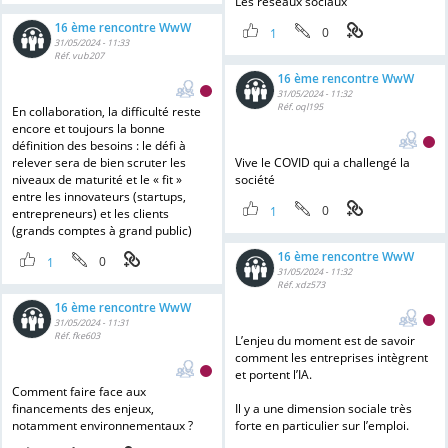
Les réseaux sociaux
16 ème rencontre WwW
0
1
31/05/2024 - 11:33
Réf. vub207
16 ème rencontre WwW
31/05/2024 - 11:32
Réf. oql195
En collaboration, la difficulté reste
encore et toujours la bonne
définition des besoins : le défi à
relever sera de bien scruter les
Vive le COVID qui a challengé la
niveaux de maturité et le « fit »
société
entre les innovateurs (startups,
0
1
entrepreneurs) et les clients
(grands comptes à grand public)
16 ème rencontre WwW
0
1
31/05/2024 - 11:32
Réf. xdz573
16 ème rencontre WwW
31/05/2024 - 11:31
Réf. fke603
L’enjeu du moment est de savoir
comment les entreprises intègrent
et portent l’IA.
Comment faire face aux
financements des enjeux,
Il y a une dimension sociale très
notamment environnementaux ?
forte en particulier sur l’emploi.