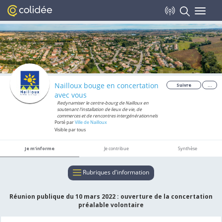
Toggle
navigat
Nailloux bouge en concertation
Suivre
...
avec vous
Redynamiser le centre-bourg de Nailloux en
soutenant l'installation de lieux de vie, de
commerces et de rencontres intergénérationnels
Porté par
Ville de Nailloux
Visible par tous
Je m'informe
Je contribue
Synthèse
Rubriques d'information
Réunion publique du 10 mars 2022 : ouverture de la concertation
préalable volontaire