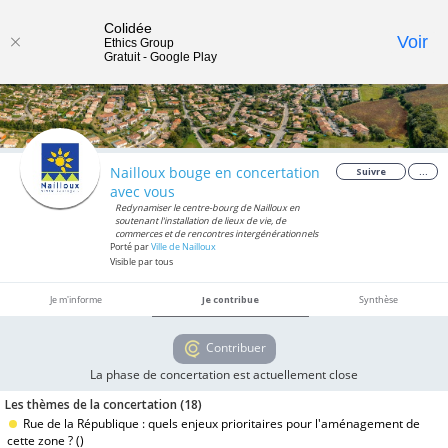
Colidée
Toggle
Voir
Ethics Group
Gratuit - Google Play
navigat
Nailloux bouge en concertation
Suivre
...
avec vous
Redynamiser le centre-bourg de Nailloux en
soutenant l'installation de lieux de vie, de
commerces et de rencontres intergénérationnels
Porté par
Ville de Nailloux
Visible par tous
Je m'informe
Je contribue
Synthèse
Contribuer
La phase de concertation est actuellement close
Les thèmes de la concertation (
18
)
Rue de la République : quels enjeux prioritaires pour l'aménagement de
cette zone ? (
)