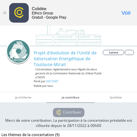
Colidée
Toggle
Voir
Ethics Group
Gratuit - Google Play
navigat
Projet d'évolution de l'Unité de
Suivre
...
Valorisation Energétique de
Toulouse-Mirail
Concertation réglementaire sous l'égide de deux
garants de la Commission Nationale du Débat Public
(CNDP)
Porté par
DECOSET
Visible par tous
Je m'informe
Je contribue
Synthèse
Contribuer
Merci de votre contribution. La participation à la concertation préalable est
clôturée depuis le 28/11/2022 à 00h00
Les thèmes de la concertation (
9
)