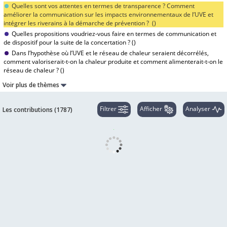
Quelles sont vos attentes en termes de transparence ? Comment
améliorer la communication sur les impacts environnementaux de l’UVE et
intégrer les riverains à la démarche de prévention ? (
)
Quelles propositions voudriez-vous faire en termes de communication et
de dispositif pour la suite de la concertation ? (
)
Dans l’hypothèse où l’UVE et le réseau de chaleur seraient décorrélés,
comment valoriserait-t-on la chaleur produite et comment alimenterait-t-on le
réseau de chaleur ? (
)
Voir plus de thèmes
Filtrer
Afficher
Analyser
Les contributions (
1787
)