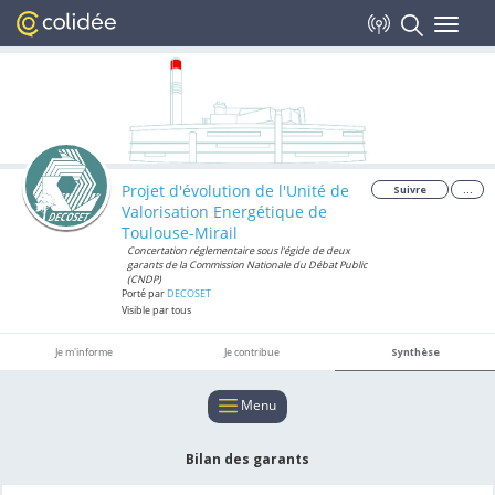
Toggle
navigat
Projet d'évolution de l'Unité de
Suivre
...
Valorisation Energétique de
Toulouse-Mirail
Concertation réglementaire sous l'égide de deux
garants de la Commission Nationale du Débat Public
(CNDP)
Porté par
DECOSET
Visible par tous
Je m'informe
Je contribue
Synthèse
Menu
Bilan des garants